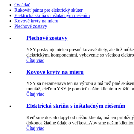
Ovládač
Rukoväť pántu pre elektrický skúter
Elektrická skriňa s inštalačným riešením
Kovové kryty na mieru
Plechové zostavy
Plechové zostavy
YSY poskytuje nielen presné kovové diely, ale tiež mô
elektrickými komponentmi, vybavenie so všetkou elektro
Čítaj viac
Kovové kryty na mieru
YSY sa nezameriava len na výrobu a má tiež plné skúseno
montáž, cieľom YSY je pomôcť našim klientom znížiť pr
Čítaj viac
Elektrická skriňa s inštalačným riešením
Keď sme dostali dopyt od nášho klienta, má len približný
dokonca žiadne údaje o veľkosti.Aby sme našim klientom
Čítaj viac