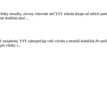
 všetky nosníky, závesy, rukoväte atď.YSY získala dizajn od našich partn
e dodržali uhol ...
tné zariadenia, YSY zabezpečuje celú výrobu a montáž krabičiek.Po pr
re všetky t...