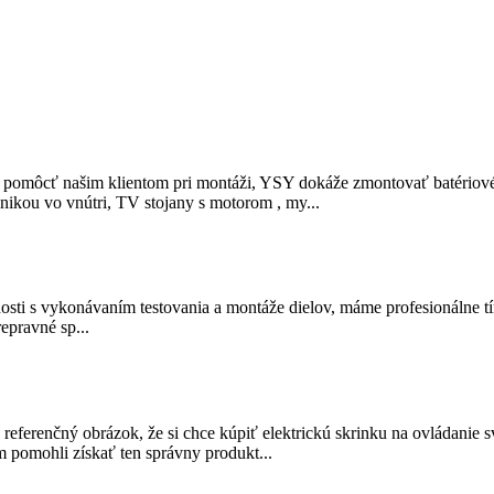
že pomôcť našim klientom pri montáži, YSY dokáže zmontovať batériové
nikou vo vnútri, TV stojany s motorom , my...
sti s vykonávaním testovania a montáže dielov, máme profesionálne tím
epravné sp...
 referenčný obrázok, že si chce kúpiť elektrickú skrinku na ovládanie s
 pomohli získať ten správny produkt...