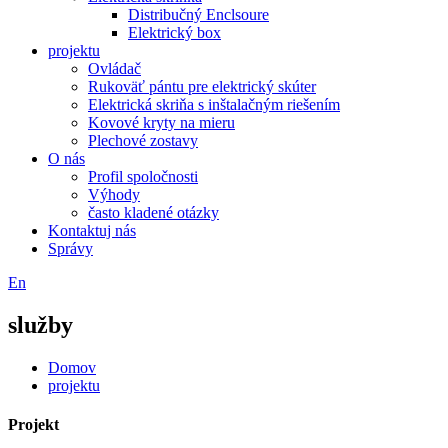
Distribučný Enclsoure
Elektrický box
projektu
Ovládač
Rukoväť pántu pre elektrický skúter
Elektrická skriňa s inštalačným riešením
Kovové kryty na mieru
Plechové zostavy
O nás
Profil spoločnosti
Výhody
často kladené otázky
Kontaktuj nás
Správy
En
služby
Domov
projektu
Projekt