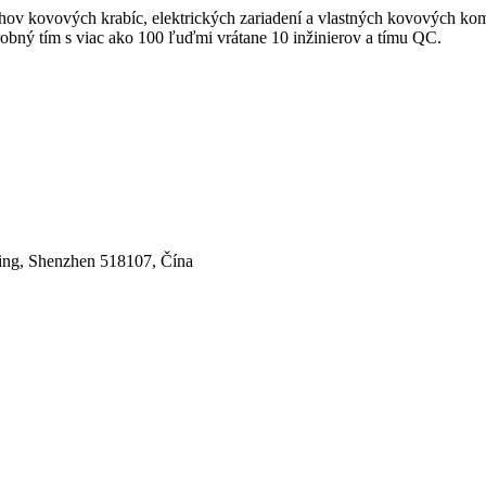
hov kovových krabíc, elektrických zariadení a vlastných kovových ko
bný tím s viac ako 100 ľuďmi vrátane 10 inžinierov a tímu QC.
ing, Shenzhen 518107, Čína