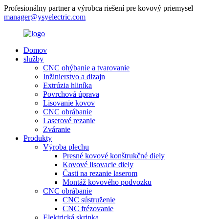
Profesionálny partner a výrobca riešení pre kovový priemysel
manager@ysyelectric.com
Domov
služby
CNC ohýbanie a tvarovanie
Inžinierstvo a dizajn
Extrúzia hliníka
Povrchová úprava
Lisovanie kovov
CNC obrábanie
Laserové rezanie
Zváranie
Produkty
Výroba plechu
Presné kovové konštrukčné diely
Kovové lisovacie diely
Časti na rezanie laserom
Montáž kovového podvozku
CNC obrábanie
CNC sústruženie
CNC frézovanie
Elektrická skrinka