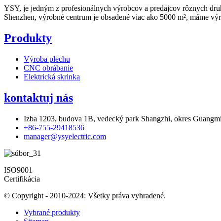
YSY, je jedným z profesionálnych výrobcov a predajcov rôznych dru
Shenzhen, výrobné centrum je obsadené viac ako 5000 m², máme výro
Produkty
Výroba plechu
CNC obrábanie
Elektrická skrinka
kontaktuj nás
Izba 1203, budova 1B, vedecký park Shangzhi, okres Guangm
+86-755-29418536
manager@ysyelectric.com
ISO9001
Certifikácia
© Copyright - 2010-2024: Všetky práva vyhradené.
Vybrané produkty